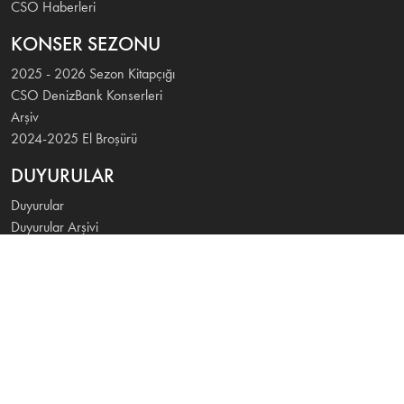
CSO Haberleri
KONSER SEZONU
2025 - 2026 Sezon Kitapçığı
CSO DenizBank Konserleri
Arşiv
2024-2025 El Broşürü
DUYURULAR
Duyurular
Duyurular Arşivi
İLETİŞİM
DenizBank Cumhurbaşkanlığı Senfoni Orkestrası'nın 2025
-2026 konser sezonunun ana destekçisidir.