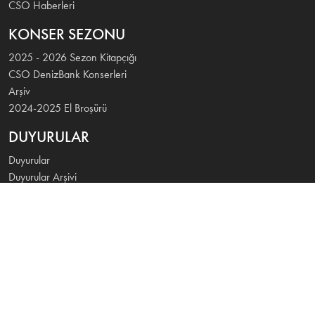
CSO Haberleri
KONSER SEZONU
2025 - 2026 Sezon Kitapçığı
CSO DenizBank Konserleri
Arşiv
2024-2025 El Broşürü
DUYURULAR
Duyurular
Duyurular Arşivi
İLETİŞİM
DenizBank Cumhurbaşkanlığı Senfoni Orkestrası'nın 2025
-2026 konser sezonunun ana destekçisidir.