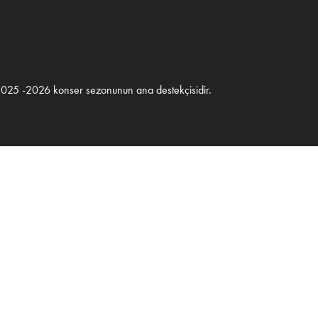
2025 -2026 konser sezonunun ana destekçisidir.
O Ada Ankara C-Blok
ydınlatma Metni
/
Çerez Politikası