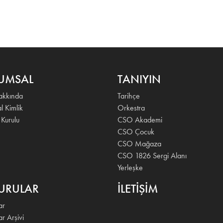
UMSAL
TANIYIN
kkında
Tarihçe
l Kimlik
Orkestra
 Kurulu
CSO Akademi
CSO Çocuk
CSO Mağaza
CSO 1826 Sergi Alanı
Yerleşke
URULAR
İLETİŞİM
ar
r Arşivi